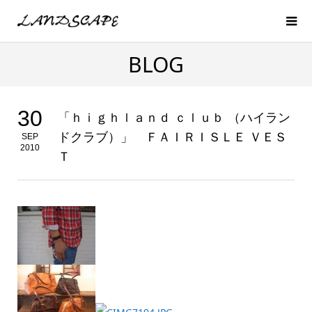
BLOG
30
「ｈｉｇｈｌａｎｄ ｃｌｕｂ （ハイラン
ドクラブ）」 ＦＡＩＲＩＳＬＥ ＶＥＳ
SEP
2010
Ｔ