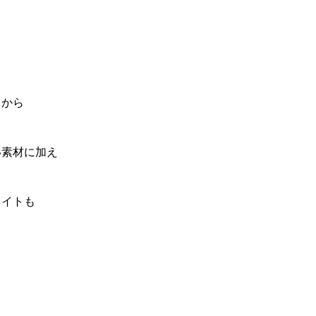
」から
い素材に加え
ネイトも