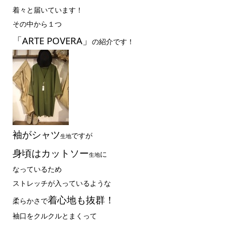
着々と届いています！
その中から１つ
「ARTE POVERA」
の紹介です！
袖がシャツ
ですが
生地
身頃はカットソー
に
生地
なっているため
ストレッチが入っているような
着心地も抜群！
柔らかさで
袖口をクルクルとまくって