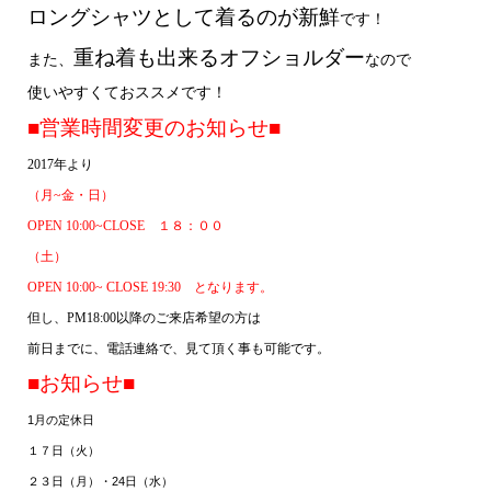
ロングシャツとして着るのが新鮮
です！
重ね着も出来るオフショルダー
また、
なので
使いやすくておススメです！
■営業時間変更のお知らせ■
2017
年より
（月
~
金・日）
OPEN 10:00~
CLOSE
１８：００
（土）
OPEN 10:00~ CLOSE 19:30
となります。
但し、
PM18:00
以降のご来店希望の方は
前日までに、電話連絡で、見て頂く事も可能です。
■お知らせ■
1
月の定休日
１７日（火）
24
２３日（月）・
日（水）