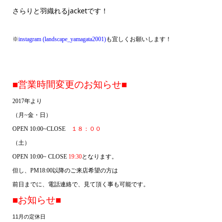
さらりと羽織れるjacketです！
※
instagram (landscape_yamagata2001)
も宜しくお願いします！
■営業時間変更のお知らせ■
2017
年より
（月
~
金・日）
OPEN 10:00~
CLOSE
１８：００
（土）
OPEN 10:00~ CLOSE
19:30
となります。
但し、
PM18:00
以降のご来店希望の方は
前日までに、電話連絡で、見て頂く事も可能です。
■お知らせ■
11
月の定休日